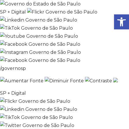
SP + Digital
Ab
/governosp
SP + Digital