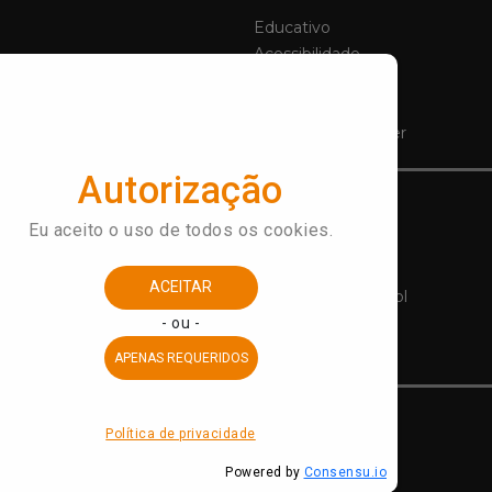
Educativo
Acessibilidade
s
Notícias
ção
Contato
istância
Assine a Newsletter
Acervo
Acervo On-Line
 ingressos
Objetos da Vez
gar
Histórias do Futebol
ção
Biblioteca
CRFB
é
ucativas
Apoie
e
Amigos do Museu