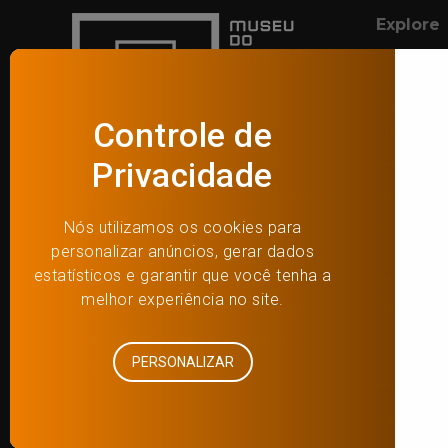
Explore
Exposiçõe
Programa
Cursos a d
Museu do Futebol
App
Praça Charles Miller, s/n
Visite
Estádio Paulo Machado de Carvalho –
Pacaembu
Horários e
São Paulo/SP – Brasil
Como che
Programa
(55) 11 3664-3848
Biblioteca
contato@museudofutebol.org.br
Loja e caf
Atendimento administrativo:
Visitas ed
Segunda a Sexta | 9h às 18h
Conect