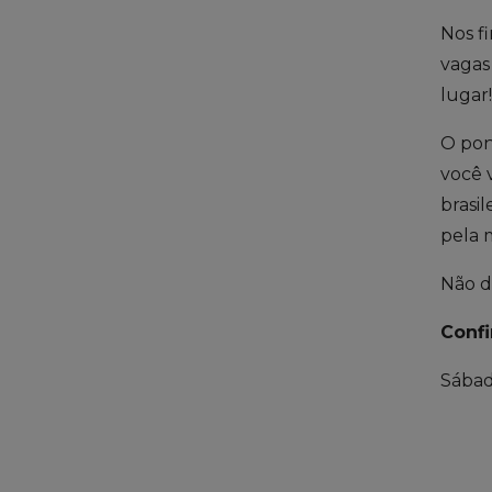
Nos f
vagas
lugar
O pon
você 
brasi
pela 
Não de
Confi
Sábad