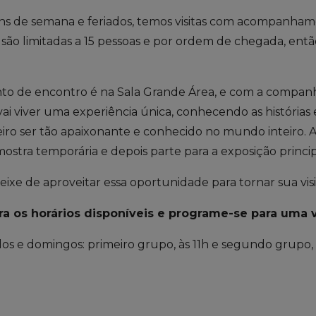
ins de semana e feriados, temos visitas com acompanham
 são limitadas a 15 pessoas e por ordem de chegada, ent
!
to de encontro é na Sala Grande Área, e com a compan
vai viver uma experiência única, conhecendo as história
leiro ser tão apaixonante e conhecido no mundo inteiro. A
mostra temporária e depois parte para a exposição princi
ixe de aproveitar essa oportunidade para tornar sua visit
ra os horários disponíveis e programe-se para uma vi
os e domingos: primeiro grupo, às 11h e segundo grupo, 