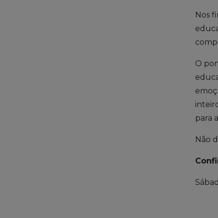
Nos f
educa
compa
O pon
educa
emoçõ
intei
para 
Não de
Confi
Sábad