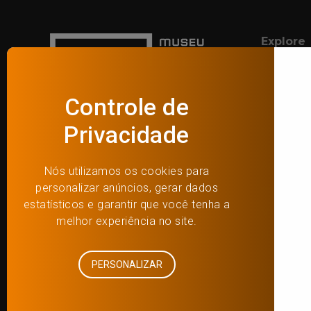
Explore
Exposiçõe
Programa
Acervo
Museu do Futebol
Histórias 
Objetos d
Praça Charles Miller, s/n
Cursos a d
Estádio Paulo Machado de Carvalho –
App
Pacaembu
São Paulo/SP – Brasil
Visite
(55) 11 3664-3848
Horários e
contato@museudofutebol.org.br
Como che
Atendimento administrativo:
Programa
Segunda a Sexta | 9h às 18h
Biblioteca
Loja e caf