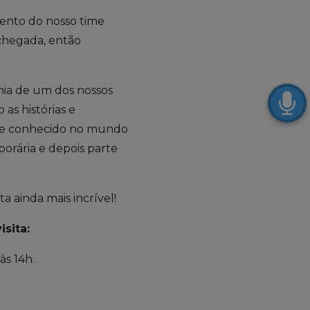
mento do nosso time
 chegada, então
hia de um dos nossos
as histórias e
te e conhecido no mundo
porária e depois parte
a ainda mais incrível!
sita:
às 14h.