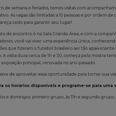
ins de semana e feriados, temos visitas com acompanha
tivo. As vagas são limitadas a 15 pessoas e por ordem de
reça cedo para garantir seu lugar!
to de encontro é na Sala Grande Área, e com a compan
dores, você vai viver uma experiência única, conhecendo 
es que fizeram o futebol brasileiro ser tão apaixonan
ro. A visita dura cerca de 1h e 30, começa pela mostra tem
a exposição principal, renovada no ano passado.
ixe de aproveitar essa oportunidade para tornar sua visit
ra os horários disponíveis e programe-se para uma vi
os e domingos: primeiro grupo, às 11h e segundo grupo, 