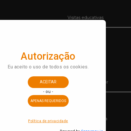
Visitas educativas
s
ção
Conecte
Educativo
do Futebol
Acessibilidade
a Vez
CRFB
istância
Notícias
Contato
Assine a Newsletter
 ingressos
Apoie
gar
Amigos do Museu
ção
Nota Fiscal Paulista
Patrocinadores
é