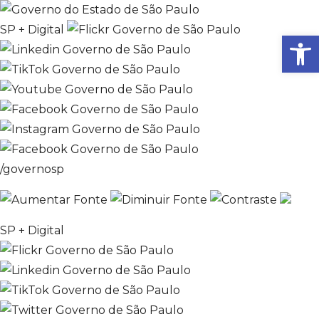
SP + Digital
Ab
/governosp
SP + Digital