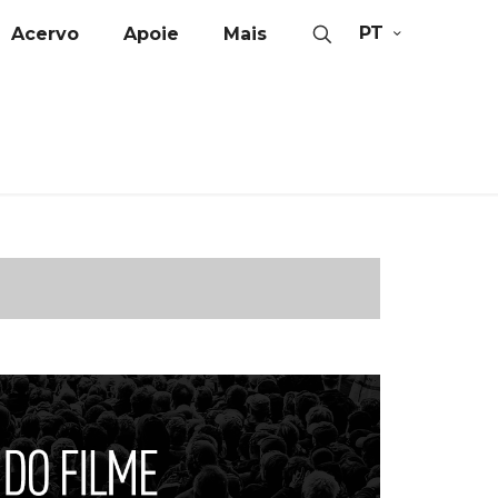
PT
Acervo
Apoie
Mais