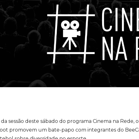
tebolspaulo
 da sessão deste sábado do programa Cinema na Rede, 
oot promovem um bate-papo com integrantes do BeeCat
tebol sobre diversidade no esporte.