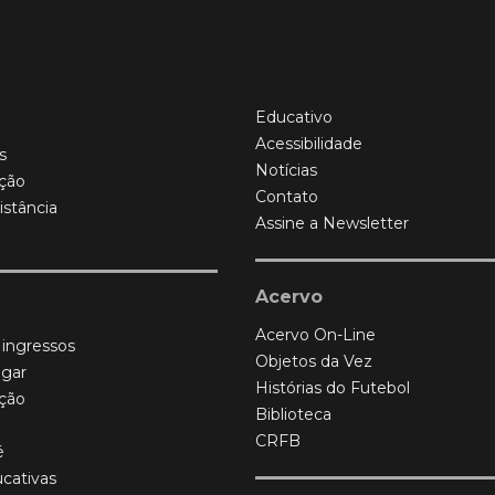
Educativo
Acessibilidade
s
Notícias
ção
Contato
istância
Assine a Newsletter
Acervo
Acervo On-Line
 ingressos
Objetos da Vez
gar
Histórias do Futebol
ção
Biblioteca
CRFB
é
ucativas