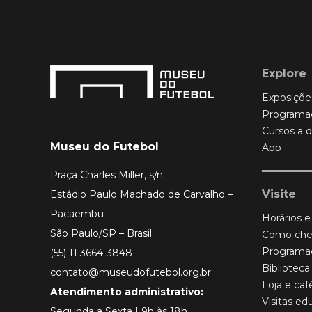
Explore
Exposiçõe
Programa
Cursos a d
Museu do Futebol
App
Praça Charles Miller, s/n
Visite
Estádio Paulo Machado de Carvalho –
Pacaembu
Horários e
São Paulo/SP – Brasil
Como che
Programa
(55) 11 3664-3848
Biblioteca
contato@museudofutebol.org.br
Loja e caf
Atendimento administrativo:
Visitas ed
Segunda a Sexta | 9h às 18h