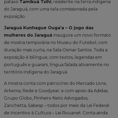
pataxó
Tamiku
ã
Txi
h
i
, r
esidente na terra indíg
ena
do
Ja
raguá
, com uma
tela c
omissionada pel
a
exposição
.
J
araguá
Kunhague
Ouga’a
– O jogo das
mulheres do Jaraguá
inaugura um novo formato
de mostra temporária no Museu do Futebol, com
duração mais curta, na Sala Osmar Santos.
Toda a
exposição é bilíngue, com textos, legendas em
português e guarani, língua falada ativamente no
território indígena do Jaraguá.
A mostra conta com patrocínio do Mercado Livre,
Arkema, Rede e Goodyear; e com apoio da Adidas,
Grupo Globo, Pinheiro Neto Advogados,
Zanchetta, Sabesp – todos por meio da Lei Federal
de Incentivo à Cultura – Lei Rouanet. Conta ainda