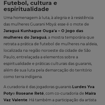
Futebol, cultura e
espiritualidade
Uma homenagem à luta, à alegria e à resistência
das mulheres Guarani
Mby
á
: es
se é o
mote
de
J
araguá
Kunhague
Ouga’a
– O jogo das
mulheres do Jaraguá
,
a
mostra
temporária que
retrata
a
prática de futebol de mulheres na aldeia
,
localizada na
região noroeste
da cidade de São
Paulo
, entrelaçada
a elementos sobre a
espiritualidade e práticas culturais das guaranis,
além de
sua
luta
pel
a demarcação do território
como terra indígena
.
A
curadoria é das jogadoras guaranis
Lurdes
Yva
Poty
e
Roseane
Reté
, com
co-curadoria
de
Maíra
Vaz Valente
.
Há também a participação da artista