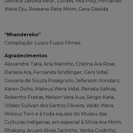
Leonice Jaxuka Rete , Lurdes Ywa Poty, Fernando
Wera Dju, Roseane Rete Mirim, Gera Giselda
“Nhandereko”
Compilação: Lusco Fusco Filmes.
Agradecimentos
Alexandre Taira, Ana Marinho, Cristina Ara Rose,
Daniela Ara, Fernanda Sindlinger, Geni Vidal,
Giovana de Souza Possignolo, Jefersom Xondaro,
Karen Doho, Mateus Wera Vidal, Renata Salinas,
Robertto Freitas, Nelson Vera Xua, Sérgio Karai,
Ulisses Sulivan dos Santos Oliveira, Valdir Wera,
Vinicius Toro e à toda equipe do Museu das
Culturas Indígenas, em especial à Sônia Ara Mirim,
Rhakany Aruani Alves Jacintho, Yanka Godinho,