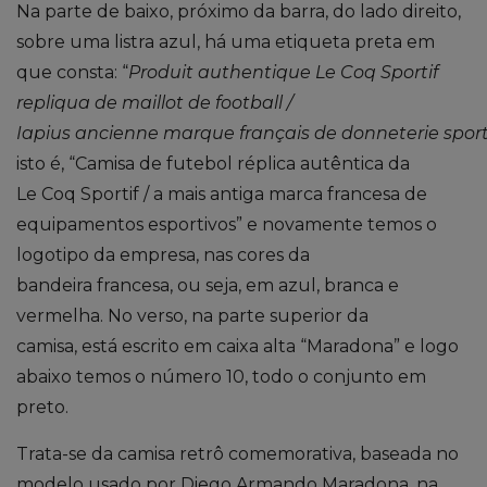
Na parte de
baixo, próximo da barra, do lado direito,
sobre uma listra azul
,
há
uma etiqueta preta
em
que
consta
: “
Produit authentique Le Coq Sportif
repliqua de maillot de football /
Iapius ancienne marque français de donneterie sport
isto é, “
Camisa de futebol réplica autêntica da
Le
Coq
Sportif
/
a mais antiga marca francesa de
equipamentos esportivos” e novamente temos o
logotipo da empresa, nas cores da
bandeira francesa, ou seja, em azul, branca e
vermelha. No verso, na parte superior da
camisa, está escrito em caixa alta “Maradona” e logo
abaixo temos o número 10, todo o conjunto em
preto.
Trata-se da camisa retrô comemorativa, baseada no
modelo usado por Diego Armando Maradona
,
na