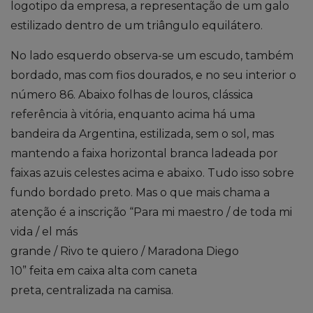
logotipo da empresa, a representação de um galo
estilizado dentro de um triângulo equilátero.
No lado esquerdo observa-se um escudo, também
bordado, mas com fios dourados, e no seu interior o
número 86. Abaixo folhas de louros, clássica
referência à vitória, enquanto acima há uma
bandeira da Argentina, estilizada, sem o sol, mas
mantendo a faixa horizontal branca ladeada por
faixas azuis celestes acima e abaixo. Tudo
isso
sobre
fundo bordado preto. Mas o que mais chama a
atenção
é a inscrição “Para mi maestro
/
de toda mi
vida
/
el
más
grande
/
Rivo
te
quiero
/
Maradona
Diego
10”
feita
em caixa alta com caneta
preta
,
centralizad
a
n
a camisa
.